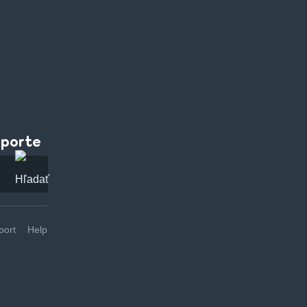
pporte
ort
Help